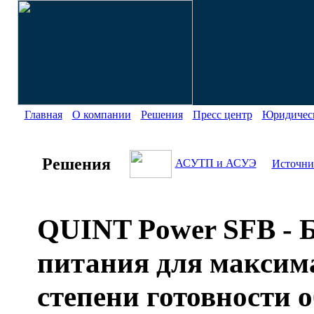
Главная
О компании
Решения
Пресс центр
Юридическ
Решения
АСУТП и АСУЭ
Источни
QUINT Power SFB - 
питания для максим
степени готовности 