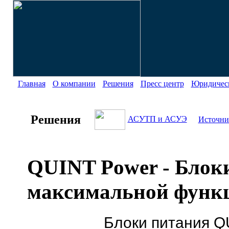
Главная
О компании
Решения
Пресс центр
Юридическ
Решения
АСУТП и АСУЭ
Источни
QUINT Power - Блок
максимальной функ
Блоки питания Q