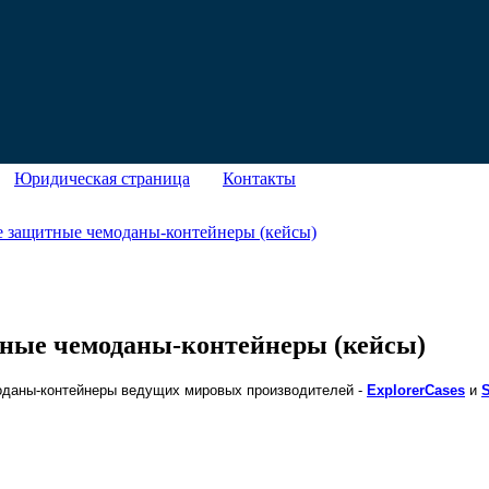
Юридическая страница
Контакты
 защитные чемоданы-контейнеры (кейсы)
ные чемоданы-контейнеры (кейсы)
емоданы-контейнеры ведущих мировых производителей -
ExplorerCases
и