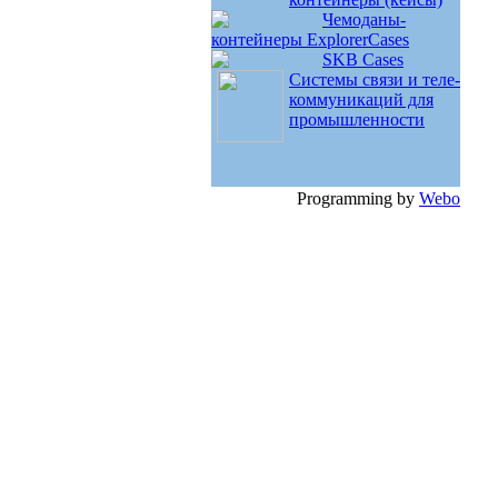
Чемоданы-
контейнеры ExplorerCases
SKB Cases
Системы связи и теле-
коммуникаций для
промышленности
Programming by
Webo