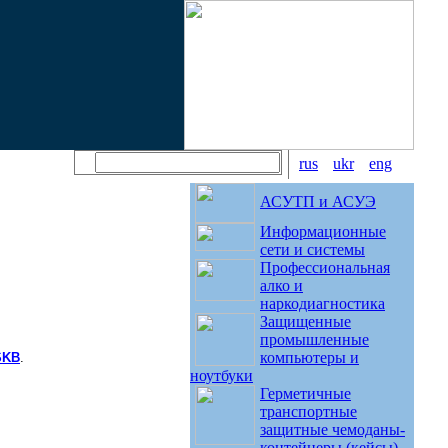
rus
ukr
eng
АСУТП и АСУЭ
Информационные
сети и системы
Профессиональная
алко и
наркодиагностика
Защищенные
промышленные
компьютеры и
SKB
.
ноутбуки
Герметичные
транспортные
защитные чемоданы-
контейнеры (кейсы)