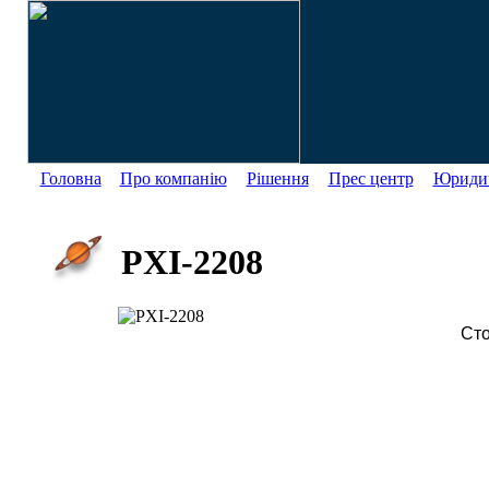
Головна
Про компанію
Рішення
Прес центр
Юридич
PXI-2208
Сто