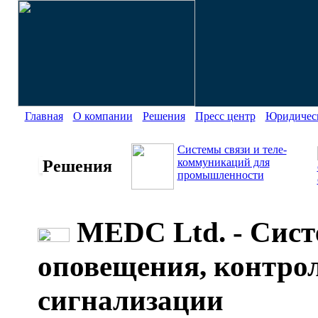
Главная
О компании
Решения
Пресс центр
Юридическ
Системы связи и теле-
коммуникаций для
Решения
промышленности
MEDC Ltd. - Сис
оповещения, контро
сигнализации