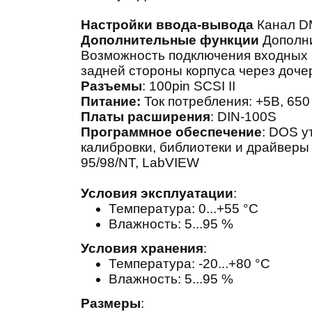
Настройки ввода-вывода
Канал D
Дополнительные функции
Дополни
Возможность подключения входных 
задней стороны корпуса через доче
Разъемы
: 100pin SCSI II
Питание
:
Ток потребления: +5В
,
650
Платы расширения
: DIN-100S
Программное обеспечение
: DOS у
калибровки, библиотеки и драйвер
95/98/NT, LabVIEW
Условия эксплуатации
:
Температура: 0...+55 °С
Влажность: 5...95 %
Условия хранения
:
Температура: -20...+80 °С
Влажность: 5...95 %
Размеры
: