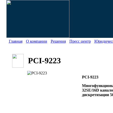
Главная
О компании
Решения
Пресс центр
Юридическ
PCI-9223
PCI-9223
Многофункционал
32SE/16D канало
дискретизации 5