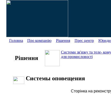
Головна
Про компанію
Рішення
Прес центр
Юридич
Системи зв'язку та теле- ком
для промисловості
Рішення
Системы оповещения
Сторінка на реконстру