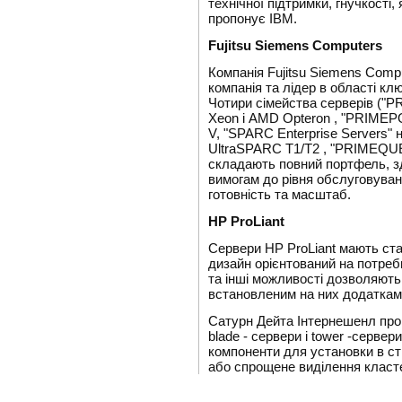
технічної підтримки, гнучкості, 
пропонує IBM.
Fujitsu Siemens Computers
Компанія Fujitsu Siemens Compu
компанія та лідер в області к
Чотири сімейства серверів ("PR
Xeon і AMD Opteron , "PRIME
V, "SPARC Enterprise Servers" 
UltraSPARC T1/T2 , "PRIMEQUEST
складають повний портфель, з
вимогам до рівня обслуговуван
готовність та масштаб.
HP ProLiant
Сервери HP ProLiant мають стал
дизайн орієнтований на потреб
та інші можливості дозволяют
встановленим на них додаткам
Сатурн Дейта Інтернешенл проп
blade - сервери і tower -сервер
компоненти для установки в ст
або спрощене виділення класте