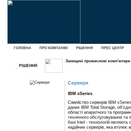
ГОЛОВНА
ПРО КОМПАНІЮ
РІШЕННЯ
ПРЕС ЦЕНТР
Захищені промислові комп'ютери 
РІШЕННЯ
Сервери
IBM xSeries
Сімейство серверів IBM xSerie
даних IBM Total Storage, об'єдн
області апаратного та програмн
технічного обслуговування та п
базі Intel - технологій являють
надійних серверів, яка втілює в 