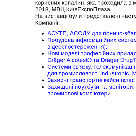
корисних копалин, яка проходила в м
2018, МВЦ КиївЕкспоПлаза.
На виставці були представлені насту
Компанії:
АСУТП, АСОДУ для гірничо-збаг
Побудова інформаційних систем
відеоспостереження);
Нові моделі професійних приладів
Dräger Alcotest® та Dräger DrugT
Системи зв'язку, телекомунікаці
для промисловості Industronic, 
Захисні транспортні кейси (клас 
Захищені ноутбуки та монітори, 
промислові комп'ютери.
© Saturn Data International, 1995-2026