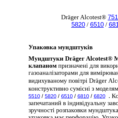
75
Dräger Alcotest®
5820
6510
68
/
/
Упаковка мундштуків
Мундштуки Dräger Alcotest® Mo
клапаном
призначені для викори
газоаналізаторами для вимірюва
видихуваному повітрі Dräger Аlc
конструктивно сумісні з моделям
. К
5510
/
5820
/
6510
/
6810
/
6820
запечатаний в індивідуальну зав
зручності розпаковки мундштука
упаковка має перфорацію. Упако