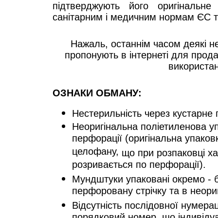
підтверджують його оригінальне 
санітарним і медичним нормам ЄС т
Нажаль, останнім часом деякі н
пропонують в інтернеті для прод
використан
ОЗНАКИ ОБМАНУ:
Нестерильність
через кустарне
Неоригінальна поліетиленова у
перфорації (оригінальна упаков
целофану,
що при розпаковці ха
розривається по перфорації).
Мундштуки упаковані окремо
- 
перфоровану стрічку та в неори
Відсутність послідовної нумерац
порядковий номер, що індивіду