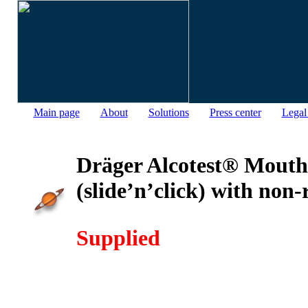
Main page
About
Solutions
Press center
Legal
Dräger Alcotest® Mouth
(slide’n’click) with non-
Supplied