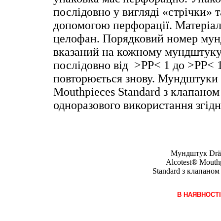
послідовно у вигляді «стрічки» т
допомогою перфорації. Матеріал
целофан. Порядковий номер мун
вказаний на кожному мундштуку
послідовно від >РР< 1 до >РР< 1
повторюється знову. Мундштуки 
Mouthpieces Standard з клапаном
одноразового використання згідн
Мундштук Drä
Alcotest® Mouth
Standard з клапано
В НАЯВНОСТ