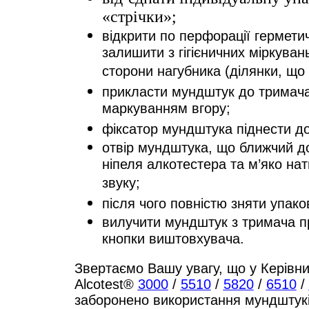
«стрічки»;
відкрити по перфорації гермети
залишити з гігієничних міркуван
сторони нагубника (ділянки, що 
прикласти мундштук до тримач
маркуванням вгору;
фіксатор мундштука піднести д
отвір мундштука, що ближчий д
ніпеля алкотестера та м’яко на
звуку;
після чого повністю зняти упако
вилучити мундштук з тримача 
кнопки виштовхувача.
Звертаємо Вашу увагу, що у Керівни
Alcotest®
3000
/
5510
/
5820
/
6510
/
заборонено використання мундштукі