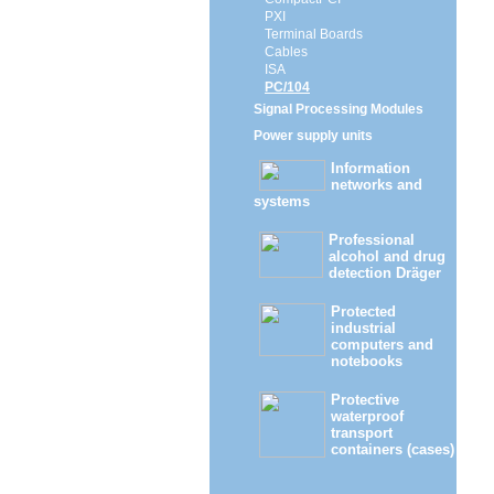
PXI
Terminal Boards
Cables
ISA
PC/104
Signal Processing Modules
Power supply units
Information
networks and
systems
Professional
alcohol and drug
detection Dräger
Protected
industrial
computers and
notebooks
Protective
waterproof
transport
containers (cases)