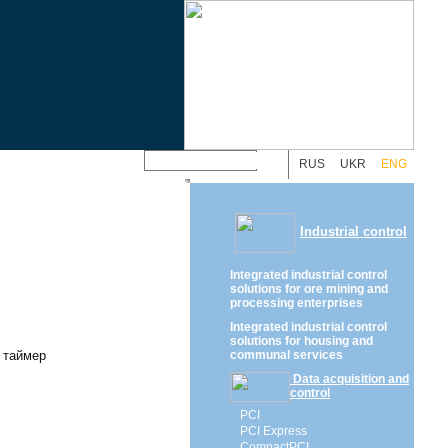
RUS
UKR
ENG
Industrial control
Integrated industrial control
solutions for ore mining and
processing enterprises
Integrated industrial control
solutions for housing and
 таймер
communal services
Data acquisition and
control
PCI
PCI Express
CompactPCI