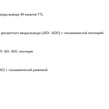
ввода-вывода 48 каналов TTL
 дискретного ввода-вывода (16DI, 16DO) с гальванической изоляцией
П, 4DI, 4DO, изоляция
422 с гальванической развязкой