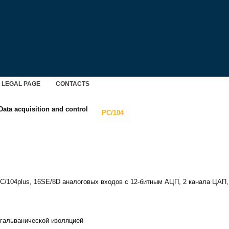
LEGAL PAGE
CONTACTS
ata acquisition and control
PC/104
/104plus, 16SE/8D аналоговых входов с 12-битным АЦП, 2 канала ЦАП,
с гальванической изоляцией