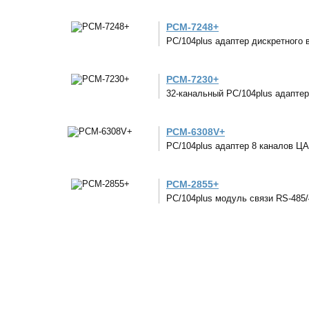
PCM-7248+
PC/104plus адаптер дискретного 
PCM-7230+
32-канальный PC/104plus адаптер
PCM-6308V+
PC/104plus адаптер 8 каналов ЦА
PCM-2855+
PC/104plus модуль связи RS-485/