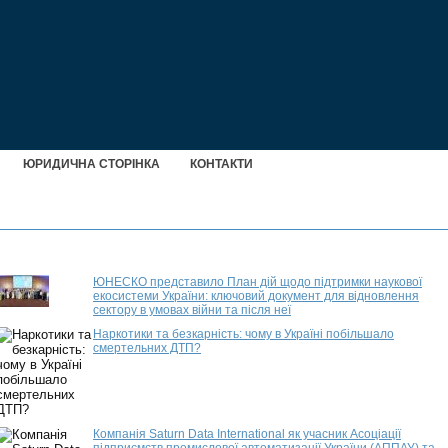
ЮРИДИЧНА СТОРІНКА
КОНТАКТИ
ЮНЕСКО представило План дій щодо підтримки наукової
екосистеми України: ключовий документ для відновлення
сектору в умовах війни та після неї
Наркотики та безкарність: чому в Україні побільшало
смертельних ДТП?
Компанія Saturn Data International як учасник Асоціації