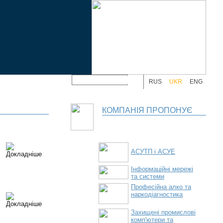
RUS
UKR
ENG
КОМПАНІЯ ПРОПОНУЄ
АСУТП і АСУЕ
Інформаційні мережі
та системи
Професійна алко та
наркодіагностика
Захищені промислові
комп'ютери та