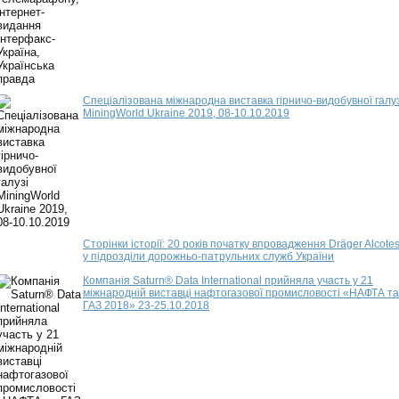
Спеціалізована міжнародна виставка гірничо-видобувної галуз
MiningWorld Ukraine 2019, 08-10.10.2019
Сторінки історії: 20 років початку впровадження Dräger Alcotes
у підрозділи дорожньо-патрульних служб України
Компанія Saturn® Data International прийняла участь у 21
міжнародній виставці нафтогазової промисловості «НАФТА та
ГАЗ 2018» 23-25.10.2018