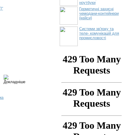
ноутбуки
П"
Герметичні захисні
чемодани-контейнери
(кейси)
Системи зв'язку та
теле- комунікацій для
промисловості
ка