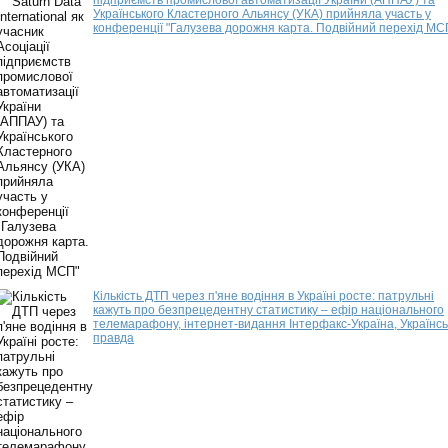
підприємств промислової автоматизації України (АППАУ) та
Українського Кластерного Альянсу (УКА) прийняла участь у
конференції "Галузева дорожня карта. Подвійний перехід МС
Кількість ДТП через п'яне водіння в Україні росте: патрульні
кажуть про безпрецедентну статистику – ефір національного
телемарафону, інтернет-видання Інтерфакс-Україна, Українсь
правда