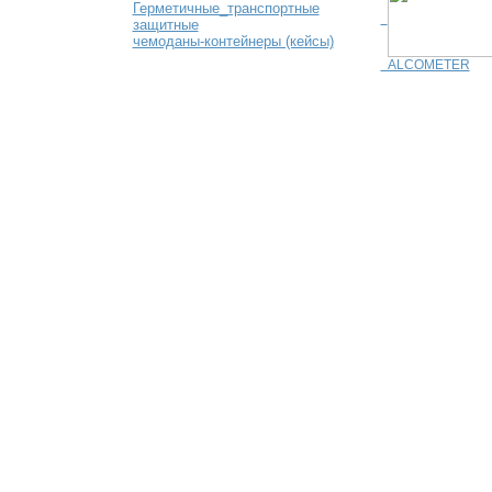
Герметичные_транспортные
защитные
чемоданы-контейнеры (кейсы)
ALCOMETER
© Saturn Data International, 1995-2026